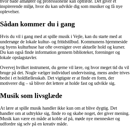
hvor både amatører og professionelle kan optræde. Det giver et
inspirerende miljø, hvor du kan udvikle dig som musiker og få nye
oplevelser.
Sådan kommer du i gang
Hvis du vil i gang med at spille musik i Vejle, kan du starte med at
undersøge de lokale kultur- og fritidstilbud. Kommunens hjemmeside
og byens kulturhuse har ofte oversigter over aktuelle hold og kurser.
Du kan også finde information gennem biblioteker, foreninger og
lokale opslagstavler.
Overvej hvilket instrument, du gerne vil lære, og hvor meget tid du vil
bruge på det. Nogle vælger individuel undervisning, mens andre trives
bedst i et holdfællesskab. Det vigtigste er at finde en form, der
motiverer dig – så bliver det lettere at holde fast og udvikle sig.
Musik som livsglæde
At lære at spille musik handler ikke kun om at blive dygtig. Det
handler om at udtrykke sig, finde ro og skabe noget, der giver mening.
Musik kan være en måde at koble af på, møde nye mennesker og
udfordre sig selv på en kreativ måde.