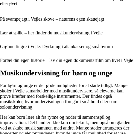
eller øvet.
På svampejagt i Vejles skove – naturens egen skattejagt
Lær at spille – her finder du musikundervisning i Vejle
Grønne fingre i Vejle: Dyrkning i altankasser og små byrum
Fortæl din egen historie – lav din egen dokumentarfilm om livet i Vejle
Musikundervisning for børn og unge
For børn og unge er der gode muligheder for at starte tidligt. Mange
skoler i Vejle samarbejder med musikundervisere, så eleverne kan
prøve kræfter med forskellige instrumenter. Der findes også
musikskoler, hvor undervisningen foregår i små hold eller som
soloundervisning.
Her kan børn lære alt fra rytme og noder til sammenspil og
improvisation. Det handler ikke kun om teknik, men også om glæden
ved at skabe musik sammen med andre. Mange steder arrangeres der
koncerter og elevoptrædener, hvor de unge får mulighed for at vise,