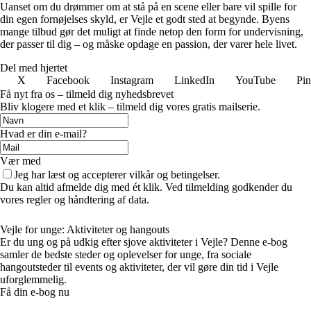
Uanset om du drømmer om at stå på en scene eller bare vil spille for
din egen fornøjelses skyld, er Vejle et godt sted at begynde. Byens
mange tilbud gør det muligt at finde netop den form for undervisning,
der passer til dig – og måske opdage en passion, der varer hele livet.
Del med hjertet
X
Facebook
Instagram
LinkedIn
YouTube
Pin
Få nyt fra os – tilmeld dig nyhedsbrevet
Bliv klogere med et klik – tilmeld dig vores gratis mailserie.
Hvad er din e-mail?
Vær med
Jeg har læst og accepterer vilkår og betingelser.
Du kan altid afmelde dig med ét klik. Ved tilmelding godkender du
vores regler og håndtering af data.
Vejle for unge: Aktiviteter og hangouts
Er du ung og på udkig efter sjove aktiviteter i Vejle? Denne e-bog
samler de bedste steder og oplevelser for unge, fra sociale
hangoutsteder til events og aktiviteter, der vil gøre din tid i Vejle
uforglemmelig.
Få din e-bog nu