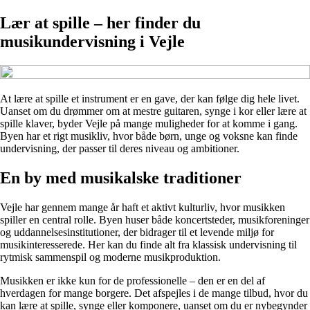
Lær at spille – her finder du
musikundervisning i Vejle
At lære at spille et instrument er en gave, der kan følge dig hele livet.
Uanset om du drømmer om at mestre guitaren, synge i kor eller lære at
spille klaver, byder Vejle på mange muligheder for at komme i gang.
Byen har et rigt musikliv, hvor både børn, unge og voksne kan finde
undervisning, der passer til deres niveau og ambitioner.
En by med musikalske traditioner
Vejle har gennem mange år haft et aktivt kulturliv, hvor musikken
spiller en central rolle. Byen huser både koncertsteder, musikforeninger
og uddannelsesinstitutioner, der bidrager til et levende miljø for
musikinteresserede. Her kan du finde alt fra klassisk undervisning til
rytmisk sammenspil og moderne musikproduktion.
Musikken er ikke kun for de professionelle – den er en del af
hverdagen for mange borgere. Det afspejles i de mange tilbud, hvor du
kan lære at spille, synge eller komponere, uanset om du er nybegynder