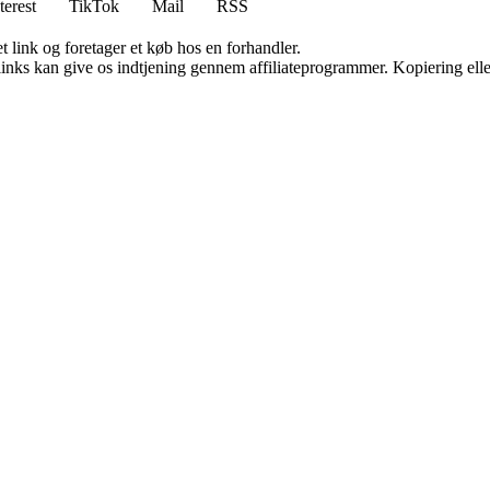
terest
TikTok
Mail
RSS
t link og foretager et køb hos en forhandler.
 links kan give os indtjening gennem affiliateprogrammer. Kopiering elle