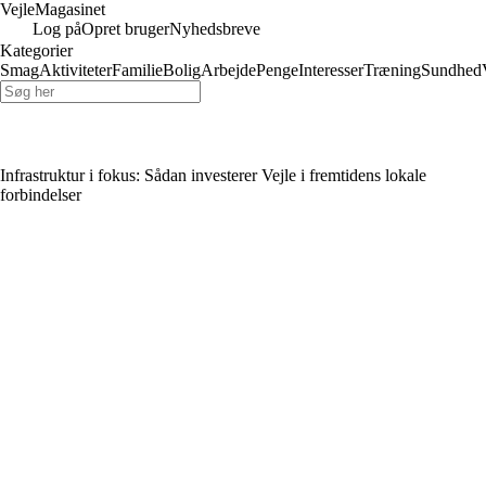
Vejle
Magasinet
Log på
Opret bruger
Nyhedsbreve
Kategorier
Smag
Aktiviteter
Familie
Bolig
Arbejde
Penge
Interesser
Træning
Sundhed
Infrastruktur i fokus: Sådan investerer Vejle i fremtidens lokale
forbindelser