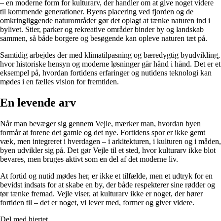
– en moderne form for kulturarv, der handler om at give noget videre
til kommende generationer. Byens placering ved fjorden og de
omkringliggende naturområder gør det oplagt at tænke naturen ind i
bylivet. Stier, parker og rekreative områder binder by og landskab
sammen, så både borgere og besøgende kan opleve naturen tæt på.
Samtidig arbejdes der med klimatilpasning og bæredygtig byudvikling,
hvor historiske hensyn og moderne løsninger går hånd i hånd. Det er et
eksempel på, hvordan fortidens erfaringer og nutidens teknologi kan
mødes i en fælles vision for fremtiden.
En levende arv
Når man bevæger sig gennem Vejle, mærker man, hvordan byen
formår at forene det gamle og det nye. Fortidens spor er ikke gemt
væk, men integreret i hverdagen – i arkitekturen, i kulturen og i måden,
byen udvikler sig på. Det gør Vejle til et sted, hvor kulturarv ikke blot
bevares, men bruges aktivt som en del af det moderne liv.
At fortid og nutid mødes her, er ikke et tilfælde, men et udtryk for en
bevidst indsats for at skabe en by, der både respekterer sine rødder og
tør tænke fremad. Vejle viser, at kulturarv ikke er noget, der hører
fortiden til – det er noget, vi lever med, former og giver videre.
Del med hjertet