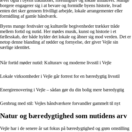
lever også i byens traditioner, foreningsliv og lokale initiativer. Mange
borgere engagerer sig i at bevare og formidle byens historie, hvad
enten det sker gennem frivilligt arbejde, lokale arrangementer eller
formidling af gamle håndværk.
Byens mange festivaler og kulturelle begivenheder trækker tråde
mellem fortid og nutid. Her mødes musik, kunst og historie i et
fællesskab, der både hylder det lokale og åbner sig mod verden. Det er
netop denne blanding af rødder og fornyelse, der giver Vejle sin
særlige identitet.
Når fortid møder nutid: Kulturarv og moderne livsstil i Vejle
Lokale virksomheder i Vejle går forrest for en bæredygtig livsstil
Energirenovering i Vejle – sådan gør du din bolig mere bæredygtig
Genbrug med stil: Vejles håndværkere forvandler gammelt til nyt
Natur og bæredygtighed som nutidens arv
Vejle har i de senere år sat fokus på bæredygtighed og grøn omstilling