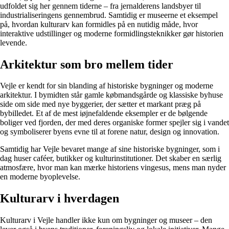
udfoldet sig her gennem tiderne – fra jernalderens landsbyer til
industrialiseringens gennembrud. Samtidig er museerne et eksempel
på, hvordan kulturarv kan formidles på en nutidig måde, hvor
interaktive udstillinger og moderne formidlingsteknikker gør historien
levende.
Arkitektur som bro mellem tider
Vejle er kendt for sin blanding af historiske bygninger og moderne
arkitektur. I bymidten står gamle købmandsgårde og klassiske byhuse
side om side med nye byggerier, der sætter et markant præg på
bybilledet. Et af de mest iøjnefaldende eksempler er de bølgende
boliger ved fjorden, der med deres organiske former spejler sig i vandet
og symboliserer byens evne til at forene natur, design og innovation.
Samtidig har Vejle bevaret mange af sine historiske bygninger, som i
dag huser caféer, butikker og kulturinstitutioner. Det skaber en særlig
atmosfære, hvor man kan mærke historiens vingesus, mens man nyder
en moderne byoplevelse.
Kulturarv i hverdagen
Kulturarv i Vejle handler ikke kun om bygninger og museer – den