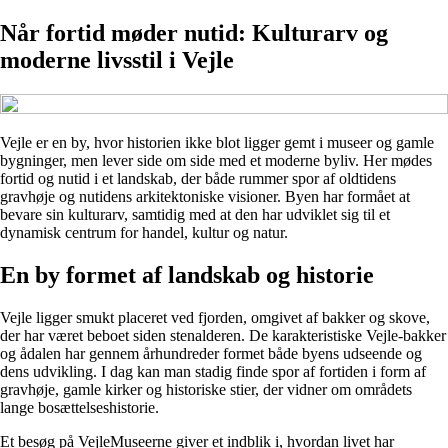
Når fortid møder nutid: Kulturarv og
moderne livsstil i Vejle
Vejle er en by, hvor historien ikke blot ligger gemt i museer og gamle
bygninger, men lever side om side med et moderne byliv. Her mødes
fortid og nutid i et landskab, der både rummer spor af oldtidens
gravhøje og nutidens arkitektoniske visioner. Byen har formået at
bevare sin kulturarv, samtidig med at den har udviklet sig til et
dynamisk centrum for handel, kultur og natur.
En by formet af landskab og historie
Vejle ligger smukt placeret ved fjorden, omgivet af bakker og skove,
der har været beboet siden stenalderen. De karakteristiske Vejle-bakker
og ådalen har gennem århundreder formet både byens udseende og
dens udvikling. I dag kan man stadig finde spor af fortiden i form af
gravhøje, gamle kirker og historiske stier, der vidner om områdets
lange bosættelseshistorie.
Et besøg på VejleMuseerne giver et indblik i, hvordan livet har