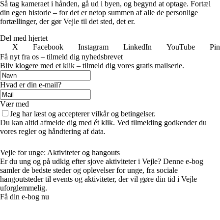
Så tag kameraet i hånden, gå ud i byen, og begynd at optage. Fortæl
din egen historie – for det er netop summen af alle de personlige
fortællinger, der gør Vejle til det sted, det er.
Del med hjertet
X
Facebook
Instagram
LinkedIn
YouTube
Pin
Få nyt fra os – tilmeld dig nyhedsbrevet
Bliv klogere med et klik – tilmeld dig vores gratis mailserie.
Hvad er din e-mail?
Vær med
Jeg har læst og accepterer vilkår og betingelser.
Du kan altid afmelde dig med ét klik. Ved tilmelding godkender du
vores regler og håndtering af data.
Vejle for unge: Aktiviteter og hangouts
Er du ung og på udkig efter sjove aktiviteter i Vejle? Denne e-bog
samler de bedste steder og oplevelser for unge, fra sociale
hangoutsteder til events og aktiviteter, der vil gøre din tid i Vejle
uforglemmelig.
Få din e-bog nu