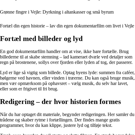
Grønne fingre i Vejle: Dyrkning i altankasser og små byrum
Fortæl din egen historie – lav din egen dokumentarfilm om livet i Vejle
Fortæl med billeder og lyd
En god dokumentarfilm handler om at vise, ikke bare fortælle. Brug
billederne til at skabe stemning – lad kameraet dvæle ved detaljer som
regn på brostenene, sollys over fjorden eller lyden af tog, der passerer.
Lyd er lige så vigtig som billede. Optag byens lyde: summen fra caféer,
bølgerne ved havnen, eller vinden i træerne. Du kan også bruge musik,
men vær opmærksom på ophavsret – vælg musik, du selv har lavet,
eller som er frigivet til fri brug.
Redigering – der hvor historien formes
Når du har optaget dit materiale, begynder redigeringen. Her samler du
trådene og skaber rytme i fortællingen. Der findes mange gratis
programmer, hvor du kan klippe, justere lyd og tilføje tekst.