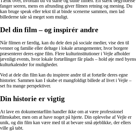
Tænk over, hvordan du vil starte og slutte filmen. En stærk begyndelse
fanger seeren, mens en afrunding giver filmen retning og mening. Du
kan bruge speak eller tekst til at binde scenerne sammen, men lad
billederne tale så meget som muligt.
Del din film – og inspirér andre
Når filmen er færdig, kan du dele den på sociale medier, vise den til
venner og familie eller deltage i lokale arrangementer, hvor borgere
præsenterer deres egne film. Flere kulturinstitutioner i Vejle afholder
jævnligt events, hvor lokale fortællinger får plads – hold øje med byens
kulturkalender for muligheder.
Ved at dele din film kan du inspirere andre til at fortælle deres egne
historier. Sammen kan I skabe et mangfoldigt billede af livet i Vejle –
set fra mange perspektiver.
Din historie er vigtig
At lave en dokumentarfilm handler ikke om at være professionel
filmskaber, men om at have noget på hjerte. Din oplevelse af Vejle er
unik, og din film kan være med til at bevare små øjeblikke, der ellers
ville gå tabt.