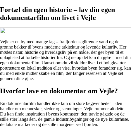
Fortæl din egen historie – lav din egen
dokumentarfilm om livet i Vejle
Vejle er en by med mange lag – fra fjordens glitrende vand og de
grønne bakker til byens moderne arkitektur og levende kulturliv. Her
mødes natur, historie og hverdagsliv på en måde, der gør byen til et
oplagt sted at fortælle historier fra. Og netop det kan du gøre – med din
egen dokumentarfilm. Uanset om du vil skildre livet i et boligkvarter,
portrættere en lokal tradition eller vise, hvordan byen forandrer sig, kan
du med enkle midler skabe en film, der fanger essensen af Vejle set
gennem dine øjne.
Hvorfor lave en dokumentar om Vejle?
En dokumentarfilm handler ikke kun om store begivenheder – den
handler om mennesker, steder og stemninger. Vejle rummer alt dette.
Du kan finde inspiration i byens kontraster: den travle gågade og de
stille stier langs åen, de gamle industribygninger og de nye kulturhuse,
de lokale markeder og de stille morgener ved fjorden.