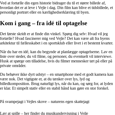
Ved at fortælle din egen historie bidrager du til et større billede af,
hvordan det er at leve i Vejle i dag. Din film kan blive et tidsbillede, et
personligt portræt eller en kærlighedserklæring til byen.
Kom i gang – fra idé til optagelse
Det første skridt er at finde din vinkel. Spørg dig selv: Hvad vil jeg
fortælle? Hvad fascinerer mig ved Vejle? Det kan være alt fra byens
arkitektur til fællesskabet i en sportsklub eller livet i et bestemt kvarter.
Når du har en idé, kan du begynde at planlægge optagelserne. Lav en
liste over steder, du vil filme, og personer, du eventuelt vil interviewe.
Husk at spørge om tilladelse, hvis du filmer mennesker tæt på eller på
private områder.
Du behøver ikke dyrt udstyr – en smartphone med et godt kamera kan
være nok. Det vigtigste er, at du tænker over lys, lyd og
billedkomposition. Brug naturligt lys, når du kan, og sørg for, at lyden
er klar. Et simpelt stativ eller en stabil hånd kan gøre en stor forskel.
På svampejagt i Vejles skove – naturens egen skattejagt
Lær at spille – her finder du musikundervisning i Vejle