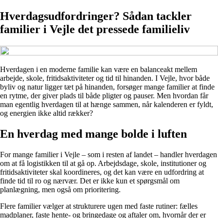
Hverdagsudfordringer? Sådan tackler
familier i Vejle det pressede familieliv
Hverdagen i en moderne familie kan være en balanceakt mellem
arbejde, skole, fritidsaktiviteter og tid til hinanden. I Vejle, hvor både
byliv og natur ligger tæt på hinanden, forsøger mange familier at finde
en rytme, der giver plads til både pligter og pauser. Men hvordan får
man egentlig hverdagen til at hænge sammen, når kalenderen er fyldt,
og energien ikke altid rækker?
En hverdag med mange bolde i luften
For mange familier i Vejle – som i resten af landet – handler hverdagen
om at få logistikken til at gå op. Arbejdsdage, skole, institutioner og
fritidsaktiviteter skal koordineres, og det kan være en udfordring at
finde tid til ro og nærvær. Det er ikke kun et spørgsmål om
planlægning, men også om prioritering.
Flere familier vælger at strukturere ugen med faste rutiner: fælles
madplaner, faste hente- og bringedage og aftaler om, hvornår der er