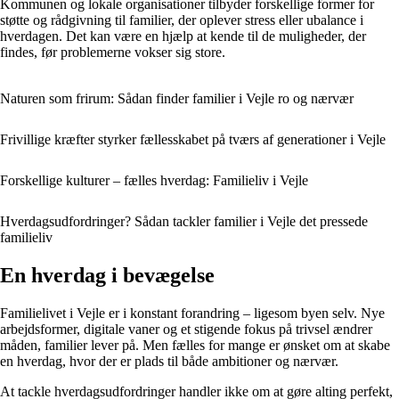
Kommunen og lokale organisationer tilbyder forskellige former for
støtte og rådgivning til familier, der oplever stress eller ubalance i
hverdagen. Det kan være en hjælp at kende til de muligheder, der
findes, før problemerne vokser sig store.
Naturen som frirum: Sådan finder familier i Vejle ro og nærvær
Frivillige kræfter styrker fællesskabet på tværs af generationer i Vejle
Forskellige kulturer – fælles hverdag: Familieliv i Vejle
Hverdagsudfordringer? Sådan tackler familier i Vejle det pressede
familieliv
En hverdag i bevægelse
Familielivet i Vejle er i konstant forandring – ligesom byen selv. Nye
arbejdsformer, digitale vaner og et stigende fokus på trivsel ændrer
måden, familier lever på. Men fælles for mange er ønsket om at skabe
en hverdag, hvor der er plads til både ambitioner og nærvær.
At tackle hverdagsudfordringer handler ikke om at gøre alting perfekt,