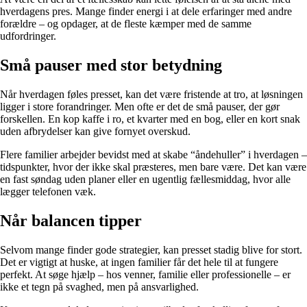
hverdagens pres. Mange finder energi i at dele erfaringer med andre
forældre – og opdager, at de fleste kæmper med de samme
udfordringer.
Små pauser med stor betydning
Når hverdagen føles presset, kan det være fristende at tro, at løsningen
ligger i store forandringer. Men ofte er det de små pauser, der gør
forskellen. En kop kaffe i ro, et kvarter med en bog, eller en kort snak
uden afbrydelser kan give fornyet overskud.
Flere familier arbejder bevidst med at skabe “åndehuller” i hverdagen –
tidspunkter, hvor der ikke skal præsteres, men bare være. Det kan være
en fast søndag uden planer eller en ugentlig fællesmiddag, hvor alle
lægger telefonen væk.
Når balancen tipper
Selvom mange finder gode strategier, kan presset stadig blive for stort.
Det er vigtigt at huske, at ingen familier får det hele til at fungere
perfekt. At søge hjælp – hos venner, familie eller professionelle – er
ikke et tegn på svaghed, men på ansvarlighed.