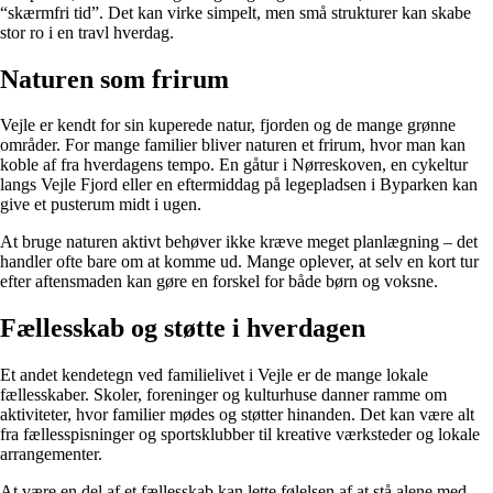
“skærmfri tid”. Det kan virke simpelt, men små strukturer kan skabe
stor ro i en travl hverdag.
Naturen som frirum
Vejle er kendt for sin kuperede natur, fjorden og de mange grønne
områder. For mange familier bliver naturen et frirum, hvor man kan
koble af fra hverdagens tempo. En gåtur i Nørreskoven, en cykeltur
langs Vejle Fjord eller en eftermiddag på legepladsen i Byparken kan
give et pusterum midt i ugen.
At bruge naturen aktivt behøver ikke kræve meget planlægning – det
handler ofte bare om at komme ud. Mange oplever, at selv en kort tur
efter aftensmaden kan gøre en forskel for både børn og voksne.
Fællesskab og støtte i hverdagen
Et andet kendetegn ved familielivet i Vejle er de mange lokale
fællesskaber. Skoler, foreninger og kulturhuse danner ramme om
aktiviteter, hvor familier mødes og støtter hinanden. Det kan være alt
fra fællesspisninger og sportsklubber til kreative værksteder og lokale
arrangementer.
At være en del af et fællesskab kan lette følelsen af at stå alene med