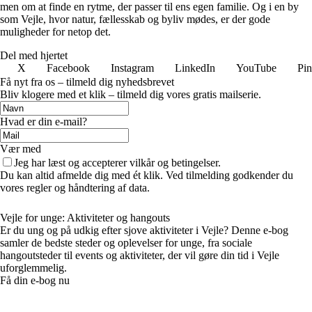
men om at finde en rytme, der passer til ens egen familie. Og i en by
som Vejle, hvor natur, fællesskab og byliv mødes, er der gode
muligheder for netop det.
Del med hjertet
X
Facebook
Instagram
LinkedIn
YouTube
Pin
Få nyt fra os – tilmeld dig nyhedsbrevet
Bliv klogere med et klik – tilmeld dig vores gratis mailserie.
Hvad er din e-mail?
Vær med
Jeg har læst og accepterer vilkår og betingelser.
Du kan altid afmelde dig med ét klik. Ved tilmelding godkender du
vores regler og håndtering af data.
Vejle for unge: Aktiviteter og hangouts
Er du ung og på udkig efter sjove aktiviteter i Vejle? Denne e-bog
samler de bedste steder og oplevelser for unge, fra sociale
hangoutsteder til events og aktiviteter, der vil gøre din tid i Vejle
uforglemmelig.
Få din e-bog nu