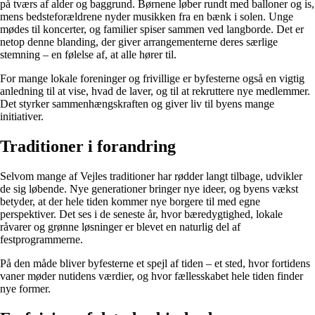
på tværs af alder og baggrund. Børnene løber rundt med balloner og is,
mens bedsteforældrene nyder musikken fra en bænk i solen. Unge
mødes til koncerter, og familier spiser sammen ved langborde. Det er
netop denne blanding, der giver arrangementerne deres særlige
stemning – en følelse af, at alle hører til.
For mange lokale foreninger og frivillige er byfesterne også en vigtig
anledning til at vise, hvad de laver, og til at rekruttere nye medlemmer.
Det styrker sammenhængskraften og giver liv til byens mange
initiativer.
Traditioner i forandring
Selvom mange af Vejles traditioner har rødder langt tilbage, udvikler
de sig løbende. Nye generationer bringer nye ideer, og byens vækst
betyder, at der hele tiden kommer nye borgere til med egne
perspektiver. Det ses i de seneste år, hvor bæredygtighed, lokale
råvarer og grønne løsninger er blevet en naturlig del af
festprogrammerne.
På den måde bliver byfesterne et spejl af tiden – et sted, hvor fortidens
vaner møder nutidens værdier, og hvor fællesskabet hele tiden finder
nye former.