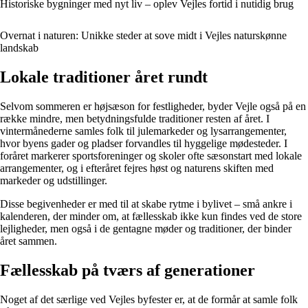
Historiske bygninger med nyt liv – oplev Vejles fortid i nutidig brug
Overnat i naturen: Unikke steder at sove midt i Vejles naturskønne
landskab
Lokale traditioner året rundt
Selvom sommeren er højsæson for festligheder, byder Vejle også på en
række mindre, men betydningsfulde traditioner resten af året. I
vintermånederne samles folk til julemarkeder og lysarrangementer,
hvor byens gader og pladser forvandles til hyggelige mødesteder. I
foråret markerer sportsforeninger og skoler ofte sæsonstart med lokale
arrangementer, og i efteråret fejres høst og naturens skiften med
markeder og udstillinger.
Disse begivenheder er med til at skabe rytme i bylivet – små ankre i
kalenderen, der minder om, at fællesskab ikke kun findes ved de store
lejligheder, men også i de gentagne møder og traditioner, der binder
året sammen.
Fællesskab på tværs af generationer
Noget af det særlige ved Vejles byfester er, at de formår at samle folk