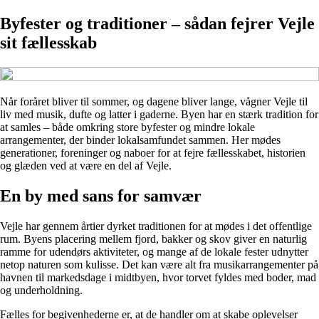
Byfester og traditioner – sådan fejrer Vejle
sit fællesskab
Når foråret bliver til sommer, og dagene bliver lange, vågner Vejle til
liv med musik, dufte og latter i gaderne. Byen har en stærk tradition for
at samles – både omkring store byfester og mindre lokale
arrangementer, der binder lokalsamfundet sammen. Her mødes
generationer, foreninger og naboer for at fejre fællesskabet, historien
og glæden ved at være en del af Vejle.
En by med sans for samvær
Vejle har gennem årtier dyrket traditionen for at mødes i det offentlige
rum. Byens placering mellem fjord, bakker og skov giver en naturlig
ramme for udendørs aktiviteter, og mange af de lokale fester udnytter
netop naturen som kulisse. Det kan være alt fra musikarrangementer på
havnen til markedsdage i midtbyen, hvor torvet fyldes med boder, mad
og underholdning.
Fælles for begivenhederne er, at de handler om at skabe oplevelser