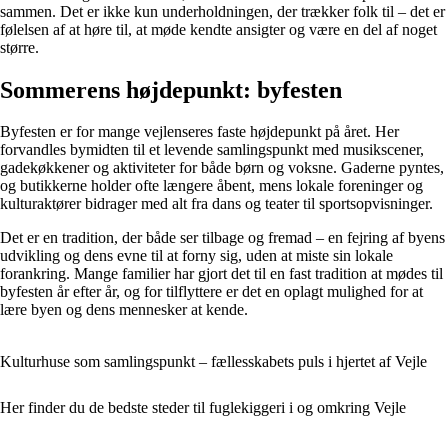
sammen. Det er ikke kun underholdningen, der trækker folk til – det er
følelsen af at høre til, at møde kendte ansigter og være en del af noget
større.
Sommerens højdepunkt: byfesten
Byfesten er for mange vejlenseres faste højdepunkt på året. Her
forvandles bymidten til et levende samlingspunkt med musikscener,
gadekøkkener og aktiviteter for både børn og voksne. Gaderne pyntes,
og butikkerne holder ofte længere åbent, mens lokale foreninger og
kulturaktører bidrager med alt fra dans og teater til sportsopvisninger.
Det er en tradition, der både ser tilbage og fremad – en fejring af byens
udvikling og dens evne til at forny sig, uden at miste sin lokale
forankring. Mange familier har gjort det til en fast tradition at mødes til
byfesten år efter år, og for tilflyttere er det en oplagt mulighed for at
lære byen og dens mennesker at kende.
Kulturhuse som samlingspunkt – fællesskabets puls i hjertet af Vejle
Her finder du de bedste steder til fuglekiggeri i og omkring Vejle