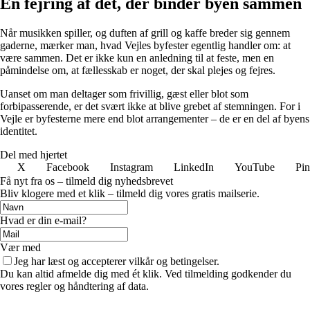
En fejring af det, der binder byen sammen
Når musikken spiller, og duften af grill og kaffe breder sig gennem
gaderne, mærker man, hvad Vejles byfester egentlig handler om: at
være sammen. Det er ikke kun en anledning til at feste, men en
påmindelse om, at fællesskab er noget, der skal plejes og fejres.
Uanset om man deltager som frivillig, gæst eller blot som
forbipasserende, er det svært ikke at blive grebet af stemningen. For i
Vejle er byfesterne mere end blot arrangementer – de er en del af byens
identitet.
Del med hjertet
X
Facebook
Instagram
LinkedIn
YouTube
Pin
Få nyt fra os – tilmeld dig nyhedsbrevet
Bliv klogere med et klik – tilmeld dig vores gratis mailserie.
Hvad er din e-mail?
Vær med
Jeg har læst og accepterer vilkår og betingelser.
Du kan altid afmelde dig med ét klik. Ved tilmelding godkender du
vores regler og håndtering af data.